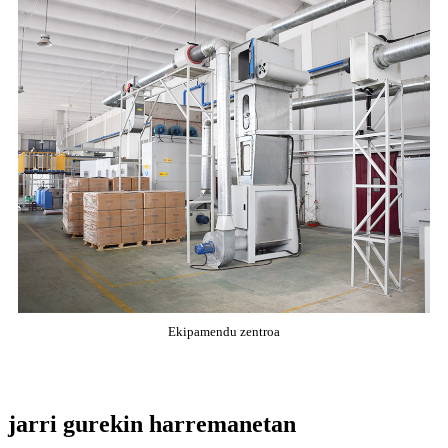
Ekipamendu zentroa
jarri gurekin harremanetan