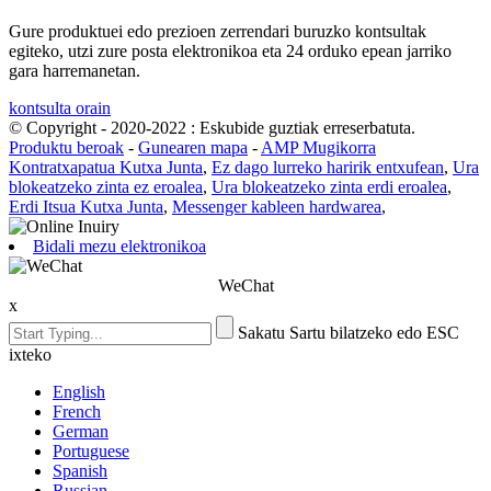
Gure produktuei edo prezioen zerrendari buruzko kontsultak
egiteko, utzi zure posta elektronikoa eta 24 orduko epean jarriko
gara harremanetan.
kontsulta orain
© Copyright - 2020-2022 : Eskubide guztiak erreserbatuta.
Produktu beroak
-
Gunearen mapa
-
AMP Mugikorra
Kontratxapatua Kutxa Junta
,
Ez dago lurreko haririk entxufean
,
Ura
blokeatzeko zinta ez eroalea
,
Ura blokeatzeko zinta erdi eroalea
,
Erdi Itsua Kutxa Junta
,
Messenger kableen hardwarea
,
Bidali mezu elektronikoa
WeChat
x
Sakatu Sartu bilatzeko edo ESC
ixteko
English
French
German
Portuguese
Spanish
Russian