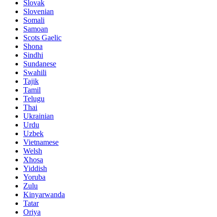
Slovak
Slovenian
Somali
Samoan
Scots Gaelic
Shona
Sindhi
Sundanese
Swahili
Tajik
Tamil
Telugu
Thai
Ukrainian
Urdu
Uzbek
Vietnamese
Welsh
Xhosa
Yiddish
Yoruba
Zulu
Kinyarwanda
Tatar
Oriya