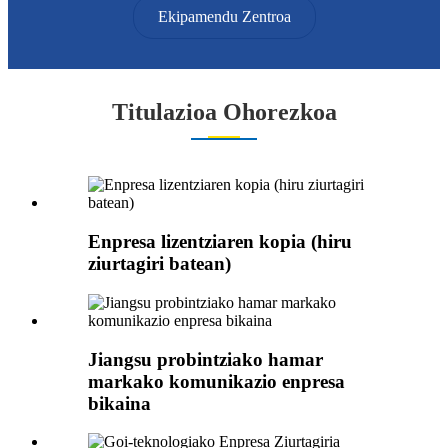
Ekipamendu Zentroa
Titulazioa Ohorezkoa
Enpresa lizentziaren kopia (hiru
ziurtagiri batean)
Jiangsu probintziako hamar
markako komunikazio enpresa
bikaina