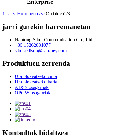
Enterprise
1
2
3
Hurrengoa
>>
Orrialdea1/3
jarri gurekin harremanetan
Nantong Siber Communication Co., Ltd.
+86-15262831077
siber-edison@sab-hey.com
Produktuen zerrenda
Ura blokeatzeko zinta
Ura blokeatzeko haria
ADSS osagarriak
OPGW osagarriak
Kontsultak bidaltzea