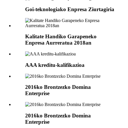
Goi-teknologiako Enpresa Ziurtagiria
Kalitate Handiko Garapeneko
Enpresa Aurreratua 2018an
AAA kreditu-kalifikazioa
2016ko Brontzezko Domina
Enterprise
2016ko Brontzezko Domina
Enterprise