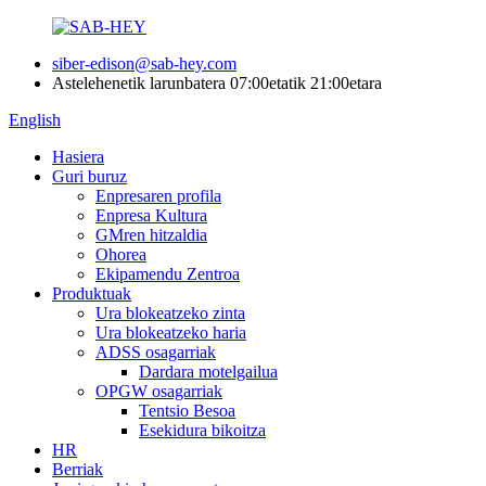
siber-edison@sab-hey.com
Astelehenetik larunbatera 07:00etatik 21:00etara
English
Hasiera
Guri buruz
Enpresaren profila
Enpresa Kultura
GMren hitzaldia
Ohorea
Ekipamendu Zentroa
Produktuak
Ura blokeatzeko zinta
Ura blokeatzeko haria
ADSS osagarriak
Dardara motelgailua
OPGW osagarriak
Tentsio Besoa
Esekidura bikoitza
HR
Berriak