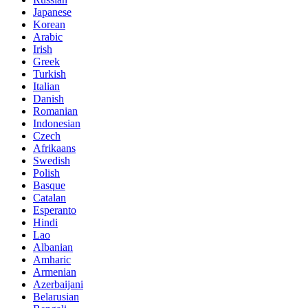
Japanese
Korean
Arabic
Irish
Greek
Turkish
Italian
Danish
Romanian
Indonesian
Czech
Afrikaans
Swedish
Polish
Basque
Catalan
Esperanto
Hindi
Lao
Albanian
Amharic
Armenian
Azerbaijani
Belarusian