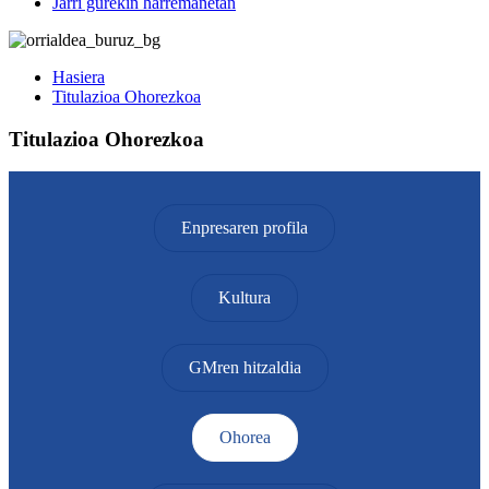
Jarri gurekin harremanetan
Hasiera
Titulazioa Ohorezkoa
Titulazioa Ohorezkoa
Enpresaren profila
Kultura
GMren hitzaldia
Ohorea