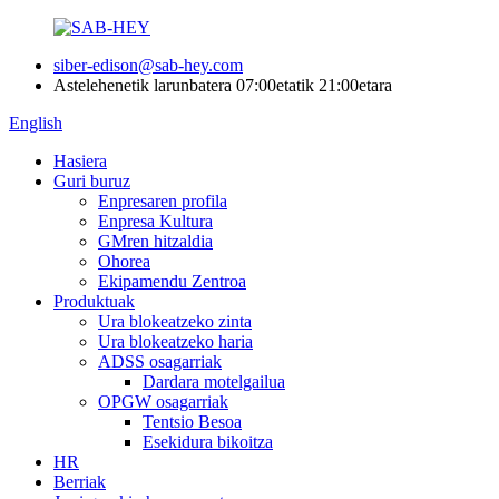
siber-edison@sab-hey.com
Astelehenetik larunbatera 07:00etatik 21:00etara
English
Hasiera
Guri buruz
Enpresaren profila
Enpresa Kultura
GMren hitzaldia
Ohorea
Ekipamendu Zentroa
Produktuak
Ura blokeatzeko zinta
Ura blokeatzeko haria
ADSS osagarriak
Dardara motelgailua
OPGW osagarriak
Tentsio Besoa
Esekidura bikoitza
HR
Berriak