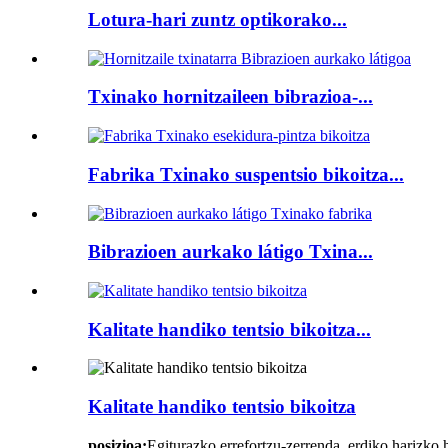
Lotura-hari zuntz optikorako...
Txinako hornitzaileen bibrazioa-...
Fabrika Txinako suspentsio bikoitza...
Bibrazioen aurkako látigo Txina...
Kalitate handiko tentsio bikoitza...
Kalitate handiko tentsio bikoitza
posizioa:
Egiturazko errefortzu-zerrenda, erdiko harizko 