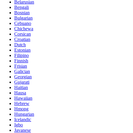
Belarusian
Bengali
Bosnian
Bulgarian
Cebuano
Chichewa
Corsican
Croatian
Dutch
Estonian
Filipino
Finnish
Frisian
Galician
Georgian
Gujarati
Haitian
Hausa
Hawaiian
Hebrew
Hmong
Hungarian
Icelandic
Igbo
Javanese