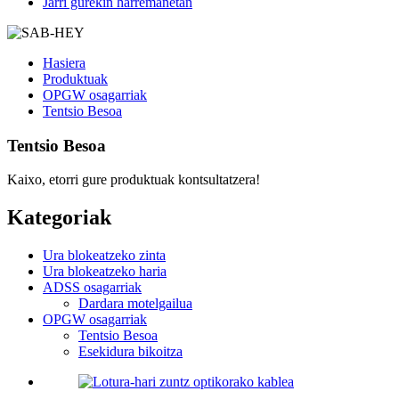
Jarri gurekin harremanetan
Hasiera
Produktuak
OPGW osagarriak
Tentsio Besoa
Tentsio Besoa
Kaixo, etorri gure produktuak kontsultatzera!
Kategoriak
Ura blokeatzeko zinta
Ura blokeatzeko haria
ADSS osagarriak
Dardara motelgailua
OPGW osagarriak
Tentsio Besoa
Esekidura bikoitza