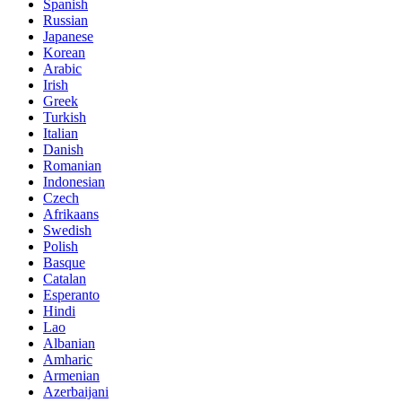
Spanish
Russian
Japanese
Korean
Arabic
Irish
Greek
Turkish
Italian
Danish
Romanian
Indonesian
Czech
Afrikaans
Swedish
Polish
Basque
Catalan
Esperanto
Hindi
Lao
Albanian
Amharic
Armenian
Azerbaijani