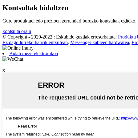
Kontsultak bidaltzea
Gure produktuei edo prezioen zerrendari buruzko kontsultak egiteko, 
kontsulta orain
© Copyright - 2020-2022 : Eskubide guztiak erreserbatuta.
Produktu 
Ez dago lurreko haririk entxufean
,
Messenger kableen hardwarea
,
Erd
Bidali mezu elektronikoa
x