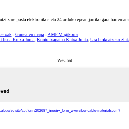
utzi zure posta elektronikoa eta 24 orduko epean jarriko gara harremane
beroak
-
Gunearen mapa
-
AMP Mugikorra
i Itsua Kutxa Junta
,
Kontratxapatua Kutxa Junta
,
Ura blokeatzeko zinta
WeChat