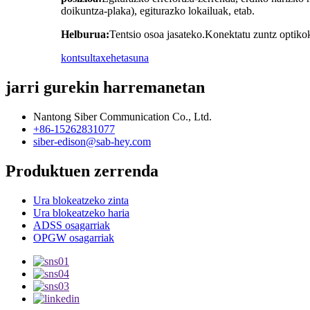
doikuntza-plaka), egiturazko lokailuak, etab.
Helburua:
Tentsio osoa jasateko.Konektatu zuntz optikok
kontsulta
xehetasuna
jarri gurekin harremanetan
Nantong Siber Communication Co., Ltd.
+86-15262831077
siber-edison@sab-hey.com
Produktuen zerrenda
Ura blokeatzeko zinta
Ura blokeatzeko haria
ADSS osagarriak
OPGW osagarriak