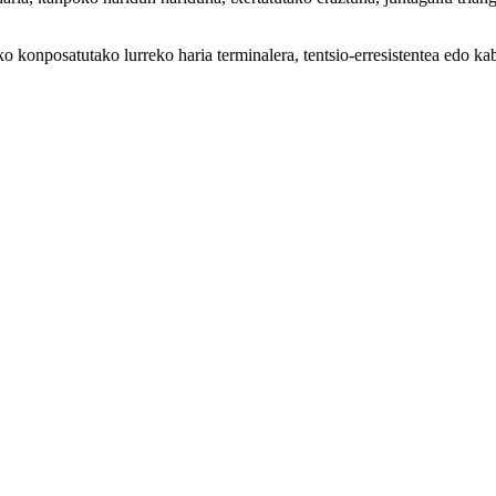
o konposatutako lurreko haria terminalera, tentsio-erresistentea edo ka