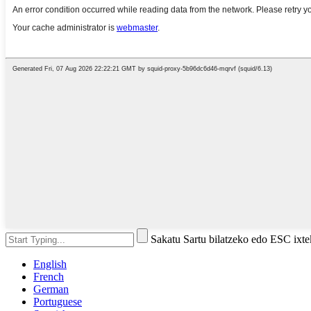
Sakatu Sartu bilatzeko edo ESC ixt
English
French
German
Portuguese